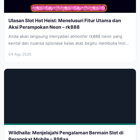
Ulasan Slot Hot Heist: Menelusuri Fitur Utama dan
Aksi Perampokan Neon – rk888
Anda akan langsung menyadari atmosfer rk888 neon yang
kental dan nuansa spionase kelas atas begitu membuka Hot
Heist, sebuah slot...
04 Agu 2026
Wildhalla: Menjelajahi Pengalaman Bermain Slot di
Perangkat Mobile – 898aa