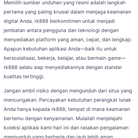
Memilih sumber unduhan yang resmi adalah langkah
pertama yang paling krusial dalam menjaga keamanan
digital Anda. rk888 berkomitmen untuk menjadi
jembatan antara pengguna dan teknologi dengan
menyediakan platform yang aman, cepat, dan lengkap.
Apapun kebutuhan aplikasi Anda—baik itu untuk
bersosialisasi, bekerja, belajar, atau bermain game—
rk888 selalu siap menyediakannya dengan standar
kualitas tertinggi.
Jangan ambil risiko dengan mengunduh dari situs yang
mencurigakan. Percayakan kebutuhan perangkat lunak
Anda hanya kepada rk888, tempat di mana keamanan
bertemu dengan kenyamanan. Mulailah menjelajahi
koleksi aplikasi kami hari ini dan rasakan pengalaman
mengunduh yang berbeda dan jauh lebih aman.