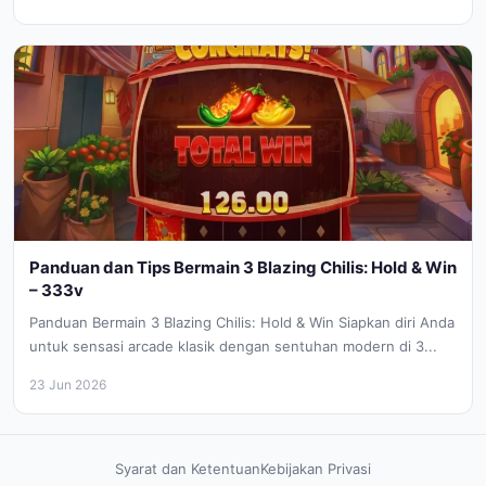
Panduan dan Tips Bermain 3 Blazing Chilis: Hold & Win
– 333v
Panduan Bermain 3 Blazing Chilis: Hold & Win Siapkan diri Anda
untuk sensasi arcade klasik dengan sentuhan modern di 3...
23 Jun 2026
Syarat dan Ketentuan
Kebijakan Privasi