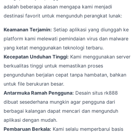
adalah beberapa alasan mengapa kami menjadi
destinasi favorit untuk mengunduh perangkat lunak:
Keamanan Terjamin:
Setiap aplikasi yang diunggah ke
platform kami melewati pemindaian virus dan malware
yang ketat menggunakan teknologi terbaru.
Kecepatan Unduhan Tinggi:
Kami menggunakan server
berkualitas tinggi untuk memastikan proses
pengunduhan berjalan cepat tanpa hambatan, bahkan
untuk file berukuran besar.
Antarmuka Ramah Pengguna:
Desain situs rk888
dibuat sesederhana mungkin agar pengguna dari
berbagai kalangan dapat mencari dan mengunduh
aplikasi dengan mudah.
Pembaruan Berkala:
Kami selalu memperbarui basis