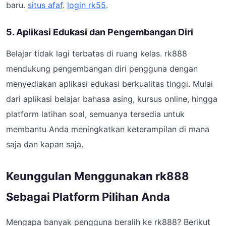
baru.
situs afaf
.
login rk55
.
5. Aplikasi Edukasi dan Pengembangan Diri
Belajar tidak lagi terbatas di ruang kelas. rk888
mendukung pengembangan diri pengguna dengan
menyediakan aplikasi edukasi berkualitas tinggi. Mulai
dari aplikasi belajar bahasa asing, kursus online, hingga
platform latihan soal, semuanya tersedia untuk
membantu Anda meningkatkan keterampilan di mana
saja dan kapan saja.
Keunggulan Menggunakan rk888
Sebagai Platform Pilihan Anda
Mengapa banyak pengguna beralih ke rk888? Berikut