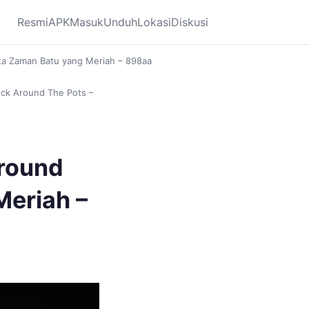
Resmi
APK
Masuk
Unduh
Lokasi
Diskusi
sta Zaman Batu yang Meriah – 898aa
ock Around The Pots –
Around
Meriah –