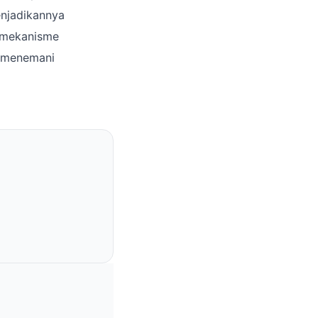
enjadikannya
n mekanisme
 menemani