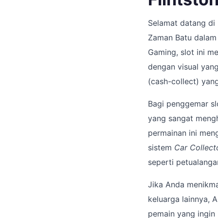
Selamat datang di 
Zaman Batu dala
Gaming, slot ini m
dengan visual yan
(cash-collect) yan
Bagi penggemar sl
yang sangat mengh
permainan ini men
sistem
Car Collect
seperti petualang
Jika Anda menikma
keluarga lainnya, 
pemain yang ingin