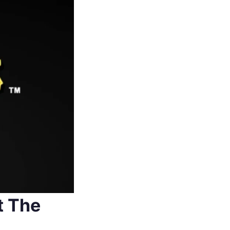
t The