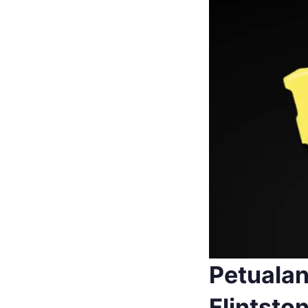
Petualan
Flintsto