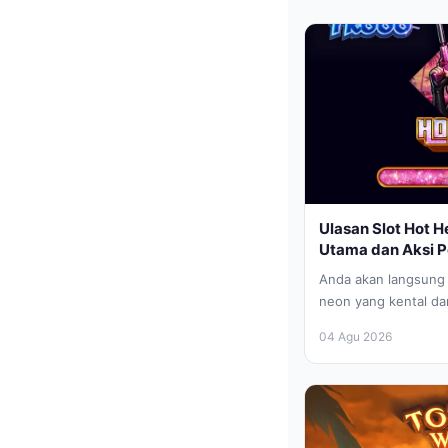
Ulasan Slot Hot He
Utama dan Aksi 
Anda akan langsung
neon yang kental da
begitu membuka Hot 
04 Agu 2026