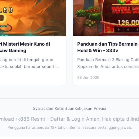
 Misteri Mesir Kuno di
Panduan dan Tips Bermain 3
saw Gaming
Hold & Win – 333v
ng berdiri di tengah gurun
Panduan Bermain 3 Blazing Chili
aktu seolah berputar seperti
Siapkan diri Anda untuk sensasi
pernah...
dengan sentuhan modern di 3..
23 Jun 2026
Syarat dan Ketentuan
Kebijakan Privasi
load rk888 Resmi - Daftar & Login Aman. Hak cipta dilin
Pengguna harus berusia 18+ tahun. Bermain secara bertanggung jawab.