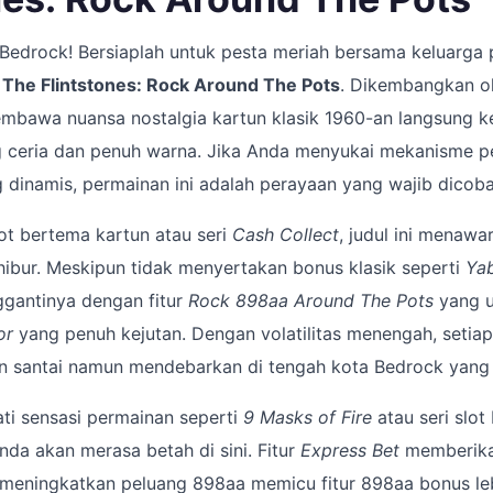
Bedrock! Bersiaplah untuk pesta meriah bersama keluarga p
m
The Flintstones: Rock Around The Pots
. Dikembangkan ol
embawa nuansa nostalgia kartun klasik 1960-an langsung k
g ceria dan penuh warna. Jika Anda menyukai mekanisme 
g dinamis, permainan ini adalah perayaan yang wajib dicoba
ot bertema kartun atau seri
Cash Collect
, judul ini menaw
ibur. Meskipun tidak menyertakan bonus klasik seperti
Ya
ggantinya dengan fitur
Rock 898aa Around The Pots
yang u
or
yang penuh kejutan. Dengan volatilitas menengah, setiap
an santai namun mendebarkan di tengah kota Bedrock yang 
ti sensasi permainan seperti
9 Masks of Fire
atau seri slo
Anda akan merasa betah di sini. Fitur
Express Bet
memberikan
 meningkatkan peluang 898aa memicu fitur 898aa bonus leb