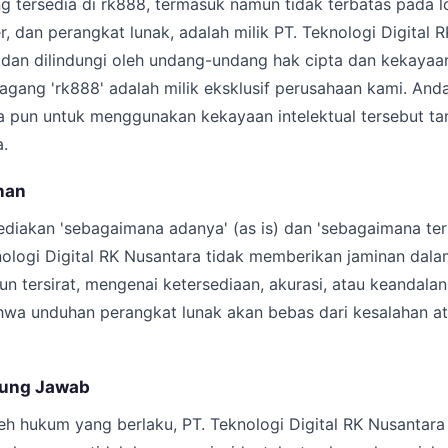
g tersedia di rk888, termasuk namun tidak terbatas pada lo
r, dan perangkat lunak, adalah milik PT. Teknologi Digital 
 dan dilindungi oleh undang-undang hak cipta dan kekayaan 
agang 'rk888' adalah milik eksklusif perusahaan kami. Anda
pa pun untuk menggunakan kekayaan intelektual tersebut ta
a.
nan
diakan 'sebagaimana adanya' (as is) dan 'sebagaimana ters
knologi Digital RK Nusantara tidak memberikan jaminan dal
un tersirat, mengenai ketersediaan, akurasi, atau keandalan
hwa unduhan perangkat lunak akan bebas dari kesalahan a
gung Jawab
leh hukum yang berlaku, PT. Teknologi Digital RK Nusantar