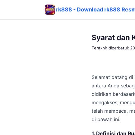
rk888 - Download rk888 Resmi
Syarat dan 
Terakhir diperbarui: 
Selamat datang di 
antara Anda sebag
didirikan berdasa
mengakses, mengu
telah membaca, me
di bawah ini.
1. Definisi dan 