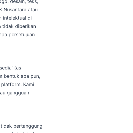
go, desain, teks,
RK Nusantara atau
intelektual di
 tidak diberikan
npa persetujuan
edia' (as
am bentuk apa pun,
 platform. Kami
tau gangguan
a tidak bertanggung