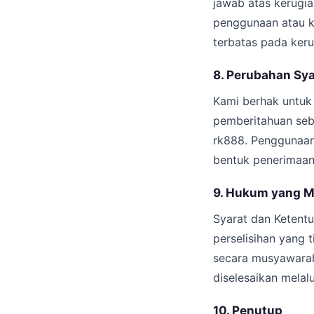
jawab atas kerugia
penggunaan atau 
terbatas pada keru
8. Perubahan Sy
Kami berhak untuk
pemberitahuan sebe
rk888. Penggunaan
bentuk penerimaan
9. Hukum yang M
Syarat dan Ketentu
perselisihan yang
secara musyawarah
diselesaikan melal
10. Penutup