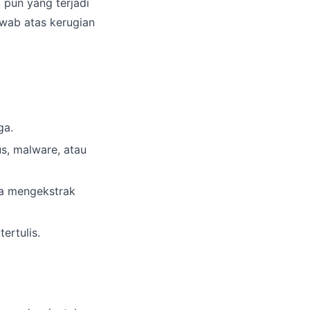
 pun yang terjadi
awab atas kerugian
ga.
s, malware, atau
ba mengekstrak
ertulis.