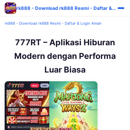
rk888 - Download rk888 Resmi - Daftar & Login Aman
rk888 - Download rk888 Resmi - Daftar & Login Aman
777RT – Aplikasi Hiburan
Modern dengan Performa
Luar Biasa